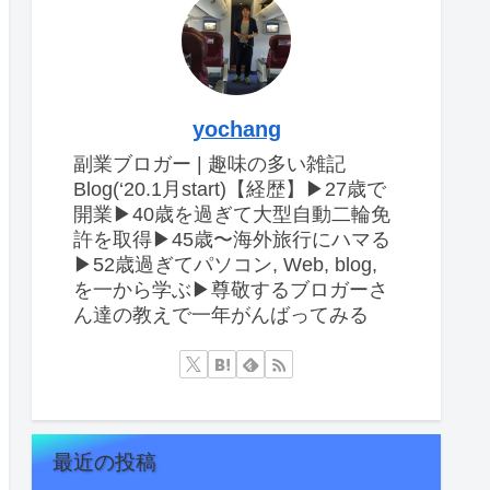
yochang
副業ブロガー | 趣味の多い雑記
Blog(‘20.1月start)【経歴】▶︎27歳で
開業▶︎40歳を過ぎて大型自動二輪免
許を取得▶︎45歳〜海外旅行にハマる
▶︎52歳過ぎてパソコン, Web, blog,
を一から学ぶ▶︎尊敬するブロガーさ
ん達の教えで一年がんばってみる
最近の投稿