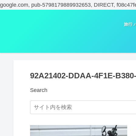
google.com, pub-5798179889932653, DIRECT, f08c47f
旅行 
92A21402-DDAA-4F1E-B380
Search