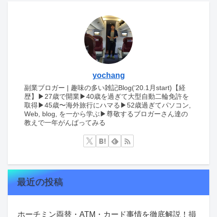
yochang
副業ブロガー | 趣味の多い雑記Blog(‘20.1月start)【経
歴】▶︎27歳で開業▶︎40歳を過ぎて大型自動二輪免許を
取得▶︎45歳〜海外旅行にハマる▶︎52歳過ぎてパソコン,
Web, blog, を一から学ぶ▶︎尊敬するブロガーさん達の
教えで一年がんばってみる
最近の投稿
ホーチミン両替・ATM・カード事情を徹底解説！損