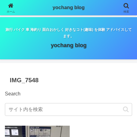
google.com, pub-5798179889932653, DIRECT,
yochang blog
f08c47fec0942fa0
ホーム
検索
旅行 バイク 車 海釣り 面白おかしく 好きなコト(趣味) を体験 アドバイスして
ます。
yochang blog
IMG_7548
Search