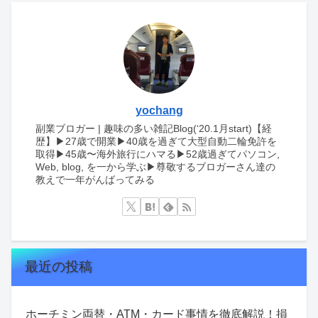
yochang
副業ブロガー | 趣味の多い雑記Blog(‘20.1月start)【経
歴】▶︎27歳で開業▶︎40歳を過ぎて大型自動二輪免許を
取得▶︎45歳〜海外旅行にハマる▶︎52歳過ぎてパソコン,
Web, blog, を一から学ぶ▶︎尊敬するブロガーさん達の
教えで一年がんばってみる
最近の投稿
ホーチミン両替・ATM・カード事情を徹底解説！損