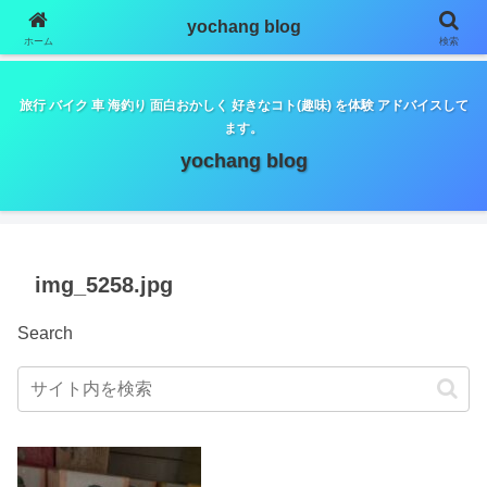
google.com, pub-5798179889932653, DIRECT,
yochang blog
f08c47fec0942fa0
ホーム
検索
旅行 バイク 車 海釣り 面白おかしく 好きなコト(趣味) を体験 アドバイスして
ます。
yochang blog
img_5258.jpg
Search