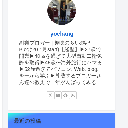
yochang
副業ブロガー | 趣味の多い雑記
Blog(‘20.1月start)【経歴】▶︎27歳で
開業▶︎40歳を過ぎて大型自動二輪免
許を取得▶︎45歳〜海外旅行にハマる
▶︎52歳過ぎてパソコン, Web, blog,
を一から学ぶ▶︎尊敬するブロガーさ
ん達の教えで一年がんばってみる
最近の投稿