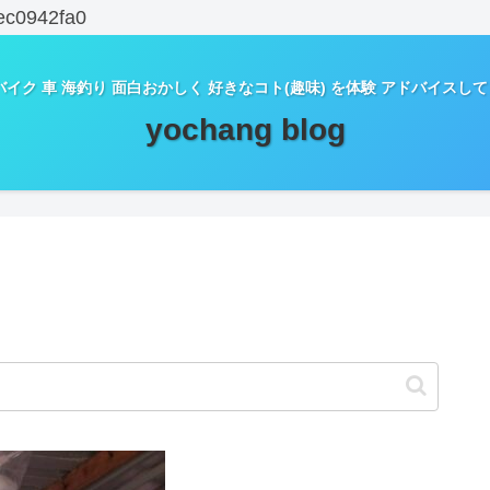
ec0942fa0
バイク 車 海釣り 面白おかしく 好きなコト(趣味) を体験 アドバイスし
yochang blog