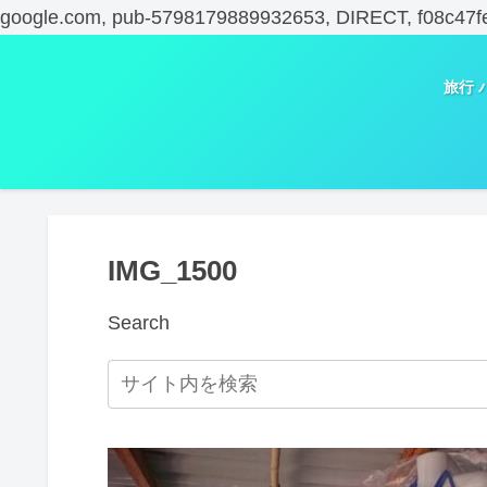
google.com, pub-5798179889932653, DIRECT, f08c47f
旅行 
IMG_1500
Search