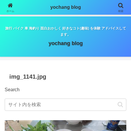
google.com, pub-5798179889932653, DIRECT,
yochang blog
f08c47fec0942fa0
ホーム
検索
旅行 バイク 車 海釣り 面白おかしく 好きなコト(趣味) を体験 アドバイスして
ます。
yochang blog
img_1141.jpg
Search