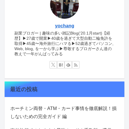
yochang
副業ブロガー | 趣味の多い雑記Blog(‘20.1月start)【経
歴】▶︎27歳で開業▶︎40歳を過ぎて大型自動二輪免許を
取得▶︎45歳〜海外旅行にハマる▶︎52歳過ぎてパソコン,
Web, blog, を一から学ぶ▶︎尊敬するブロガーさん達の
教えで一年がんばってみる
最近の投稿
ホーチミン両替・ATM・カード事情を徹底解説！損
しないための完全ガイド 編