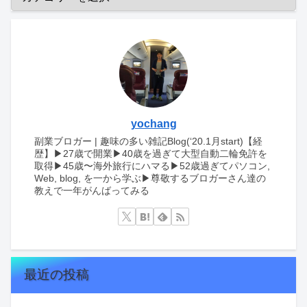
yochang
副業ブロガー | 趣味の多い雑記Blog(‘20.1月start)【経
歴】▶︎27歳で開業▶︎40歳を過ぎて大型自動二輪免許を
取得▶︎45歳〜海外旅行にハマる▶︎52歳過ぎてパソコン,
Web, blog, を一から学ぶ▶︎尊敬するブロガーさん達の
教えで一年がんばってみる
最近の投稿