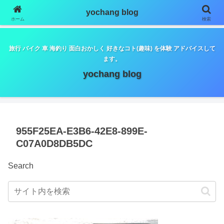
google.com, pub-5798179889932653, DIRECT,
yochang blog
f08c47fec0942fa0
ホーム
検索
旅行 バイク 車 海釣り 面白おかしく 好きなコト(趣味) を体験 アドバイスして
ます。
yochang blog
955F25EA-E3B6-42E8-899E-
C07A0D8DB5DC
Search