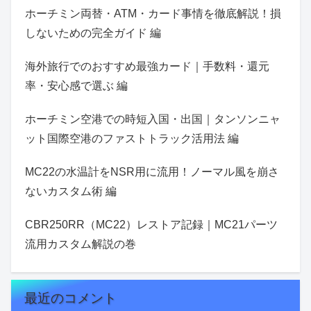
ホーチミン両替・ATM・カード事情を徹底解説！損
しないための完全ガイド 編
海外旅行でのおすすめ最強カード｜手数料・還元
率・安心感で選ぶ 編
ホーチミン空港での時短入国・出国｜タンソンニャ
ット国際空港のファストトラック活用法 編
MC22の水温計をNSR用に流用！ノーマル風を崩さ
ないカスタム術 編
CBR250RR（MC22）レストア記録｜MC21パーツ
流用カスタム解説の巻
最近のコメント