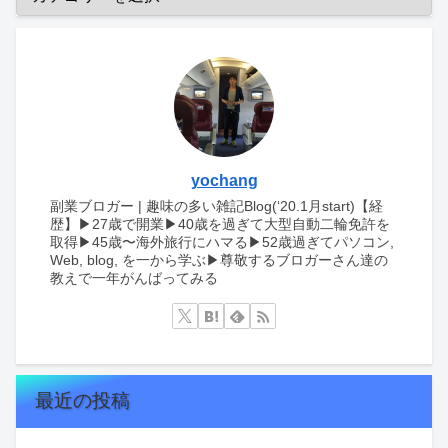
yochang
副業ブロガー | 趣味の多い雑記Blog(‘20.1月start)【経
歴】▶︎27歳で開業▶︎40歳を過ぎて大型自動二輪免許を
取得▶︎45歳〜海外旅行にハマる▶︎52歳過ぎてパソコン,
Web, blog, を一から学ぶ▶︎尊敬するブロガーさん達の
教えで一年がんばってみる
最近の投稿