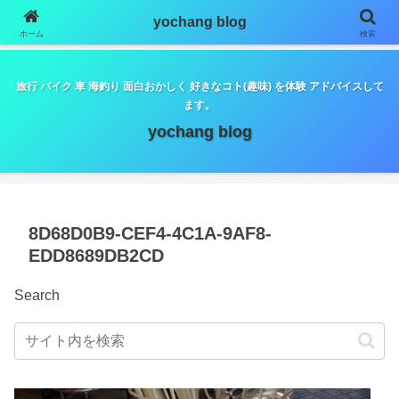
google.com, pub-5798179889932653, DIRECT,
yochang blog
f08c47fec0942fa0
ホーム
検索
旅行 バイク 車 海釣り 面白おかしく 好きなコト(趣味) を体験 アドバイスして
ます。
yochang blog
8D68D0B9-CEF4-4C1A-9AF8-
EDD8689DB2CD
Search