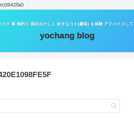
ec0942fa0
バイク 車 海釣り 面白おかしく 好きなコト(趣味) を体験 アドバイスし
yochang blog
420E1098FE5F