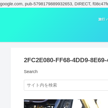
google.com, pub-5798179889932653, DIRECT, f08c47f
旅行 
2FC2E080-FF68-4DD9-8E69-
Search