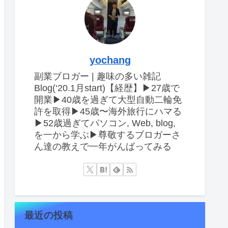
yochang
副業ブロガー | 趣味の多い雑記
Blog(‘20.1月start)【経歴】▶︎27歳で
開業▶︎40歳を過ぎて大型自動二輪免
許を取得▶︎45歳〜海外旅行にハマる
▶︎52歳過ぎてパソコン, Web, blog,
を一から学ぶ▶︎尊敬するブロガーさ
ん達の教えで一年がんばってみる
最近の投稿