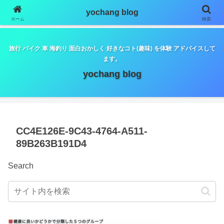
google.com, pub-5798179889932653, DIRECT,
yochang blog
f08c47fec0942fa0
ホーム
検索
旅行 バイク 車 海釣り 面白おかしく 好きなコト(趣味) を体験 アドバイスして
ます。
yochang blog
CC4E126E-9C43-4764-A511-
89B263B191D4
Search