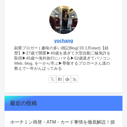
yochang
副業ブロガー | 趣味の多い雑記Blog(‘20.1月start)【経
歴】▶︎27歳で開業▶︎40歳を過ぎて大型自動二輪免許を
取得▶︎45歳〜海外旅行にハマる▶︎52歳過ぎてパソコン,
Web, blog, を一から学ぶ▶︎尊敬するブロガーさん達の
教えで一年がんばってみる
最近の投稿
ホーチミン両替・ATM・カード事情を徹底解説！損