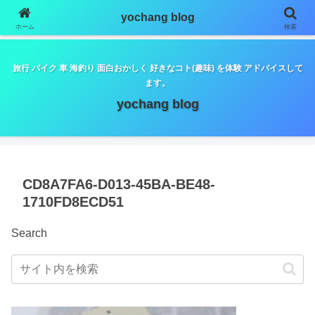
google.com, pub-5798179889932653, DIRECT,
yochang blog
f08c47fec0942fa0
ホーム
検索
旅行 バイク 車 海釣り 面白おかしく 好きなコト(趣味) を体験 アドバイスして
ます。
yochang blog
CD8A7FA6-D013-45BA-BE48-
1710FD8ECD51
Search