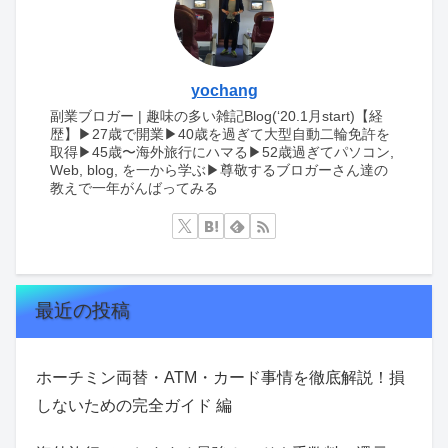
yochang
副業ブロガー | 趣味の多い雑記Blog(‘20.1月start)【経
歴】▶︎27歳で開業▶︎40歳を過ぎて大型自動二輪免許を
取得▶︎45歳〜海外旅行にハマる▶︎52歳過ぎてパソコン,
Web, blog, を一から学ぶ▶︎尊敬するブロガーさん達の
教えで一年がんばってみる
最近の投稿
ホーチミン両替・ATM・カード事情を徹底解説！損
しないための完全ガイド 編