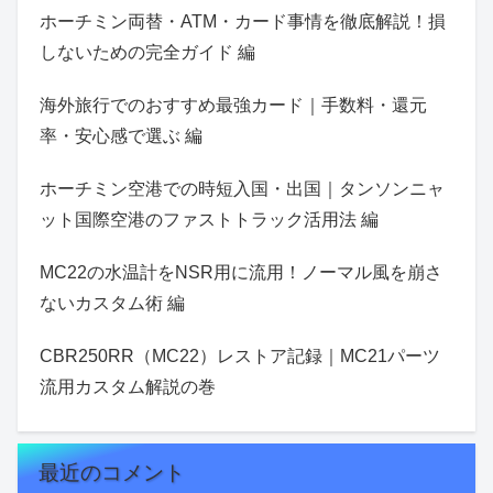
ホーチミン両替・ATM・カード事情を徹底解説！損
しないための完全ガイド 編
海外旅行でのおすすめ最強カード｜手数料・還元
率・安心感で選ぶ 編
ホーチミン空港での時短入国・出国｜タンソンニャ
ット国際空港のファストトラック活用法 編
MC22の水温計をNSR用に流用！ノーマル風を崩さ
ないカスタム術 編
CBR250RR（MC22）レストア記録｜MC21パーツ
流用カスタム解説の巻
最近のコメント