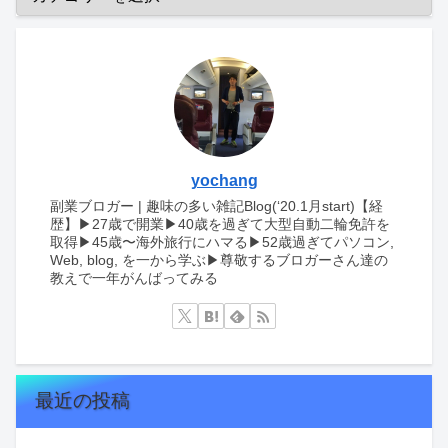
yochang
副業ブロガー | 趣味の多い雑記Blog(‘20.1月start)【経
歴】▶︎27歳で開業▶︎40歳を過ぎて大型自動二輪免許を
取得▶︎45歳〜海外旅行にハマる▶︎52歳過ぎてパソコン,
Web, blog, を一から学ぶ▶︎尊敬するブロガーさん達の
教えで一年がんばってみる
最近の投稿