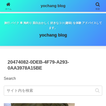
google.com, pub-5798179889932653, DIRECT,
yochang blog
f08c47fec0942fa0
ホーム
検索
旅行 バイク 車 海釣り 面白おかしく 好きなコト(趣味) を体験 アドバイスして
ます。
yochang blog
20474082-0DEB-4F79-A293-
0AA3978A15BE
Search