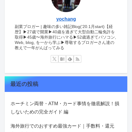
yochang
副業ブロガー | 趣味の多い雑記Blog(‘20.1月start)【経
歴】▶︎27歳で開業▶︎40歳を過ぎて大型自動二輪免許を
取得▶︎45歳〜海外旅行にハマる▶︎52歳過ぎてパソコン,
Web, blog, を一から学ぶ▶︎尊敬するブロガーさん達の
教えで一年がんばってみる
最近の投稿
ホーチミン両替・ATM・カード事情を徹底解説！損
しないための完全ガイド 編
海外旅行でのおすすめ最強カード｜手数料・還元