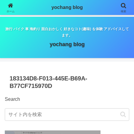
google.com, pub-5798179889932653, DIRECT,
yochang blog
f08c47fec0942fa0
ホーム
検索
旅行 バイク 車 海釣り 面白おかしく 好きなコト(趣味) を体験 アドバイスして
ます。
yochang blog
183134D8-F013-445E-B69A-
B77CF715970D
Search