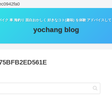
ec0942fa0
バイク 車 海釣り 面白おかしく 好きなコト(趣味) を体験 アドバイスし
yochang blog
-75BFB2ED561E