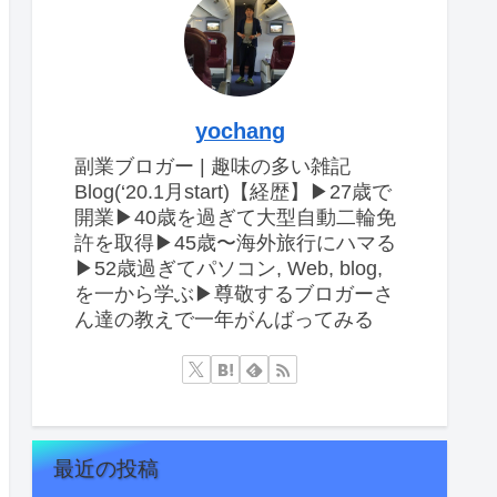
yochang
副業ブロガー | 趣味の多い雑記
Blog(‘20.1月start)【経歴】▶︎27歳で
開業▶︎40歳を過ぎて大型自動二輪免
許を取得▶︎45歳〜海外旅行にハマる
▶︎52歳過ぎてパソコン, Web, blog,
を一から学ぶ▶︎尊敬するブロガーさ
ん達の教えで一年がんばってみる
最近の投稿