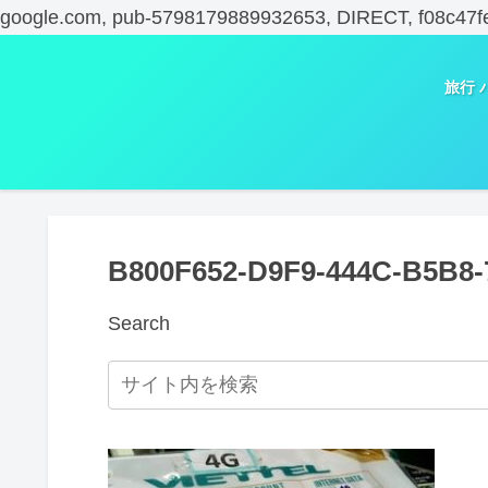
google.com, pub-5798179889932653, DIRECT, f08c47f
旅行 
B800F652-D9F9-444C-B5B8
Search