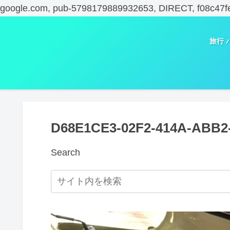
google.com, pub-5798179889932653, DIRECT, f08c47f
旅行 
D68E1CE3-02F2-414A-ABB
Search