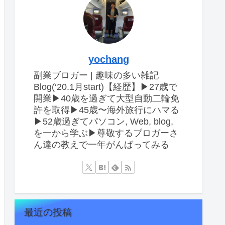
yochang
副業ブロガー | 趣味の多い雑記
Blog(‘20.1月start)【経歴】▶︎27歳で
開業▶︎40歳を過ぎて大型自動二輪免
許を取得▶︎45歳〜海外旅行にハマる
▶︎52歳過ぎてパソコン, Web, blog,
を一から学ぶ▶︎尊敬するブロガーさ
ん達の教えで一年がんばってみる
最近の投稿