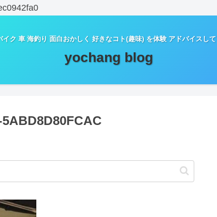
ec0942fa0
バイク 車 海釣り 面白おかしく 好きなコト(趣味) を体験 アドバイスし
yochang blog
2-5ABD8D80FCAC