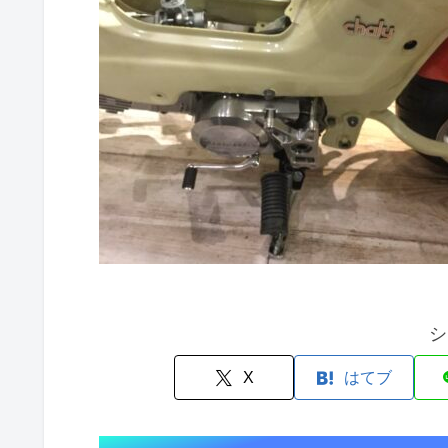
シ
X
はてブ