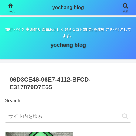
google.com, pub-5798179889932653, DIRECT,
yochang blog
f08c47fec0942fa0
ホーム
検索
旅行 バイク 車 海釣り 面白おかしく 好きなコト(趣味) を体験 アドバイスして
ます。
yochang blog
96D3CE46-96E7-4112-BFCD-
E317879D7E65
Search