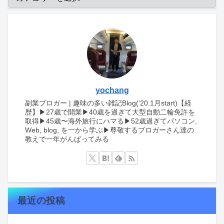
yochang
副業ブロガー | 趣味の多い雑記Blog(‘20.1月start)【経
歴】▶︎27歳で開業▶︎40歳を過ぎて大型自動二輪免許を
取得▶︎45歳〜海外旅行にハマる▶︎52歳過ぎてパソコン,
Web, blog, を一から学ぶ▶︎尊敬するブロガーさん達の
教えで一年がんばってみる
最近の投稿