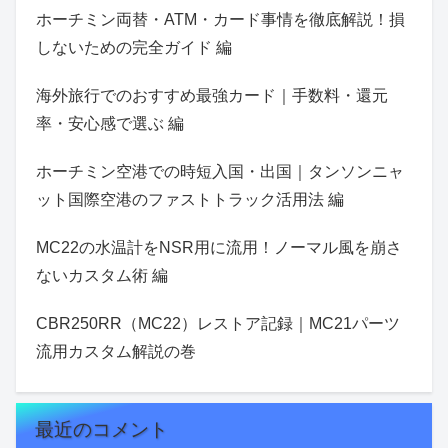
ホーチミン両替・ATM・カード事情を徹底解説！損
しないための完全ガイド 編
海外旅行でのおすすめ最強カード｜手数料・還元
率・安心感で選ぶ 編
ホーチミン空港での時短入国・出国｜タンソンニャ
ット国際空港のファストトラック活用法 編
MC22の水温計をNSR用に流用！ノーマル風を崩さ
ないカスタム術 編
CBR250RR（MC22）レストア記録｜MC21パーツ
流用カスタム解説の巻
最近のコメント