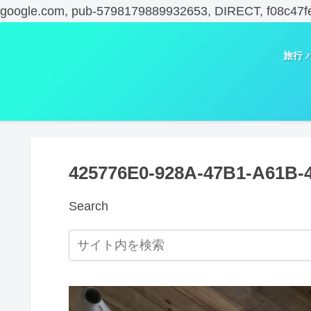
google.com, pub-5798179889932653, DIRECT, f08c47f
旅行 
425776E0-928A-47B1-A61B
Search