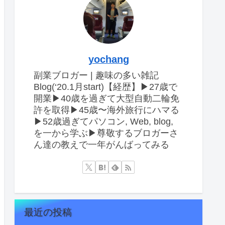
yochang
副業ブロガー | 趣味の多い雑記
Blog(‘20.1月start)【経歴】▶︎27歳で
開業▶︎40歳を過ぎて大型自動二輪免
許を取得▶︎45歳〜海外旅行にハマる
▶︎52歳過ぎてパソコン, Web, blog,
を一から学ぶ▶︎尊敬するブロガーさ
ん達の教えで一年がんばってみる
最近の投稿