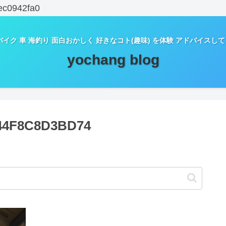
ec0942fa0
バイク 車 海釣り 面白おかしく 好きなコト(趣味) を体験 アドバイスし
yochang blog
-44F8C8D3BD74