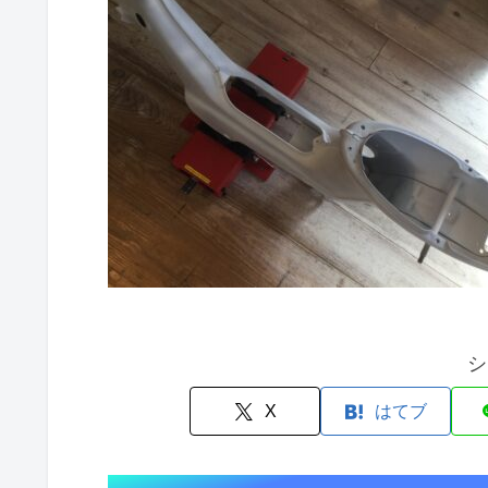
シ
X
はてブ