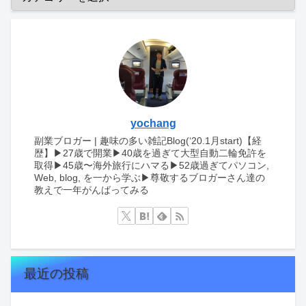
yochang
副業ブロガー | 趣味の多い雑記Blog(‘20.1月start)【経
歴】▶︎27歳で開業▶︎40歳を過ぎて大型自動二輪免許を
取得▶︎45歳〜海外旅行にハマる▶︎52歳過ぎてパソコン,
Web, blog, を一から学ぶ▶︎尊敬するブロガーさん達の
教えで一年がんばってみる
最近の投稿