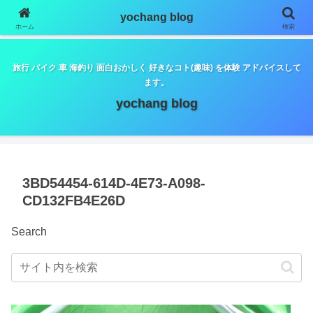
google.com, pub-5798179889932653, DIRECT,
yochang blog
f08c47fec0942fa0
ホーム
検索
旅行 バイク 車 海釣り 面白おかしく 好きなコト(趣味) を体験 アドバイスして
ます。
yochang blog
3BD54454-614D-4E73-A098-
CD132FB4E26D
Search