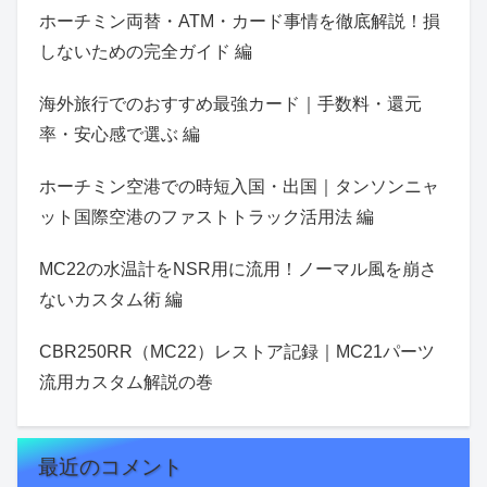
ホーチミン両替・ATM・カード事情を徹底解説！損
しないための完全ガイド 編
海外旅行でのおすすめ最強カード｜手数料・還元
率・安心感で選ぶ 編
ホーチミン空港での時短入国・出国｜タンソンニャ
ット国際空港のファストトラック活用法 編
MC22の水温計をNSR用に流用！ノーマル風を崩さ
ないカスタム術 編
CBR250RR（MC22）レストア記録｜MC21パーツ
流用カスタム解説の巻
最近のコメント