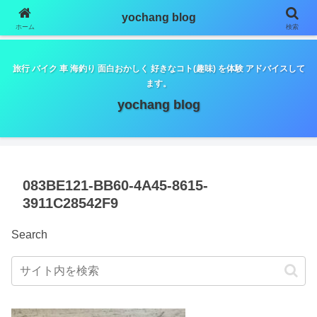
google.com, pub-5798179889932653, DIRECT,
yochang blog
f08c47fec0942fa0
ホーム
検索
旅行 バイク 車 海釣り 面白おかしく 好きなコト(趣味) を体験 アドバイスして
ます。
yochang blog
083BE121-BB60-4A45-8615-
3911C28542F9
Search