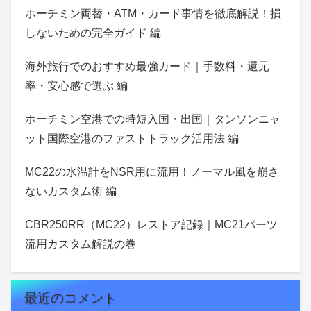
ホーチミン両替・ATM・カード事情を徹底解説！損
しないための完全ガイド 編
海外旅行でのおすすめ最強カード｜手数料・還元
率・安心感で選ぶ 編
ホーチミン空港での時短入国・出国｜タンソンニャ
ット国際空港のファストトラック活用法 編
MC22の水温計をNSR用に流用！ノーマル風を崩さ
ないカスタム術 編
CBR250RR（MC22）レストア記録｜MC21パーツ
流用カスタム解説の巻
最近のコメント