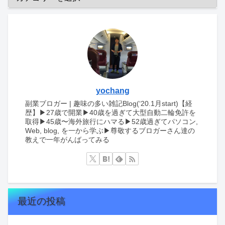
yochang
副業ブロガー | 趣味の多い雑記Blog(‘20.1月start)【経
歴】▶︎27歳で開業▶︎40歳を過ぎて大型自動二輪免許を
取得▶︎45歳〜海外旅行にハマる▶︎52歳過ぎてパソコン,
Web, blog, を一から学ぶ▶︎尊敬するブロガーさん達の
教えで一年がんばってみる
最近の投稿