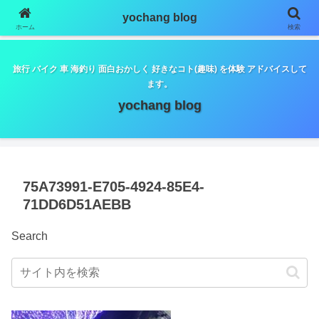
google.com, pub-5798179889932653, DIRECT,
yochang blog
f08c47fec0942fa0
ホーム
検索
旅行 バイク 車 海釣り 面白おかしく 好きなコト(趣味) を体験 アドバイスして
ます。
yochang blog
75A73991-E705-4924-85E4-
71DD6D51AEBB
Search