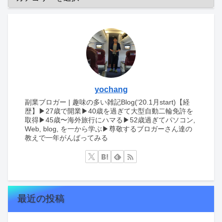
yochang
副業ブロガー | 趣味の多い雑記Blog(‘20.1月start)【経
歴】▶︎27歳で開業▶︎40歳を過ぎて大型自動二輪免許を
取得▶︎45歳〜海外旅行にハマる▶︎52歳過ぎてパソコン,
Web, blog, を一から学ぶ▶︎尊敬するブロガーさん達の
教えで一年がんばってみる
最近の投稿