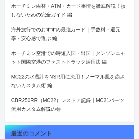
ホーチミン両替・ATM・カード事情を徹底解説！損
しないための完全ガイド 編
海外旅行でのおすすめ最強カード｜手数料・還元
率・安心感で選ぶ 編
ホーチミン空港での時短入国・出国｜タンソンニャ
ット国際空港のファストトラック活用法 編
MC22の水温計をNSR用に流用！ノーマル風を崩さ
ないカスタム術 編
CBR250RR（MC22）レストア記録｜MC21パーツ
流用カスタム解説の巻
最近のコメント