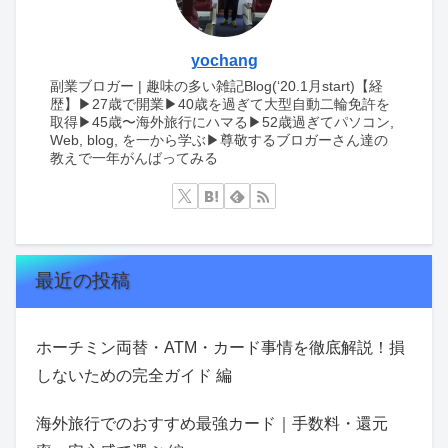
yochang
副業ブロガー | 趣味の多い雑記Blog(‘20.1月start)【経
歴】▶︎27歳で開業▶︎40歳を過ぎて大型自動二輪免許を
取得▶︎45歳〜海外旅行にハマる▶︎52歳過ぎてパソコン,
Web, blog, を一から学ぶ▶︎尊敬するブロガーさん達の
教えで一年がんばってみる
最近の投稿
ホーチミン両替・ATM・カード事情を徹底解説！損
しないための完全ガイド 編
海外旅行でのおすすめ最強カード｜手数料・還元