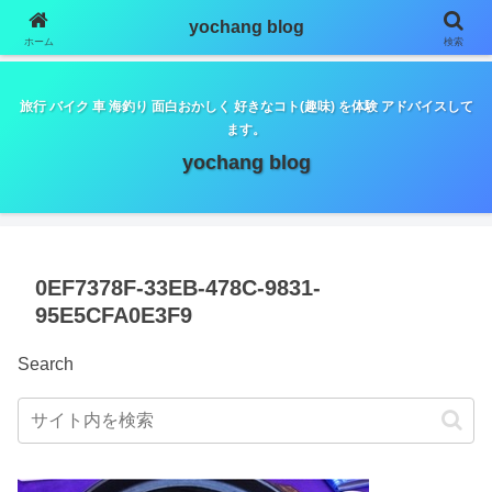
google.com, pub-5798179889932653, DIRECT,
yochang blog
f08c47fec0942fa0
ホーム
検索
旅行 バイク 車 海釣り 面白おかしく 好きなコト(趣味) を体験 アドバイスして
ます。
yochang blog
0EF7378F-33EB-478C-9831-
95E5CFA0E3F9
Search