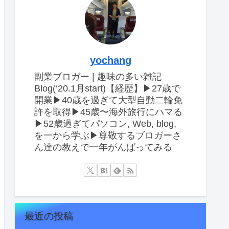
yochang
副業ブロガー | 趣味の多い雑記
Blog(‘20.1月start)【経歴】▶︎27歳で
開業▶︎40歳を過ぎて大型自動二輪免
許を取得▶︎45歳〜海外旅行にハマる
▶︎52歳過ぎてパソコン, Web, blog,
を一から学ぶ▶︎尊敬するブロガーさ
ん達の教えで一年がんばってみる
最近の投稿