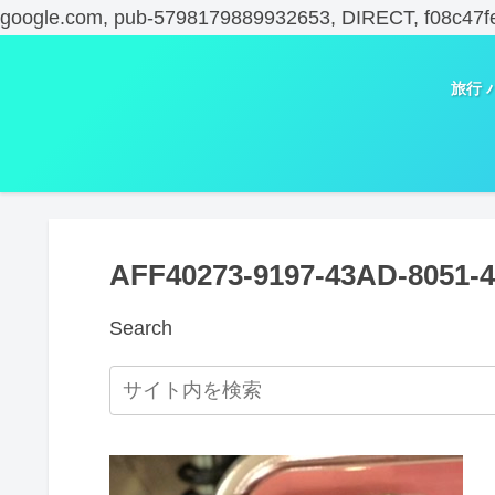
google.com, pub-5798179889932653, DIRECT, f08c47f
旅行 
AFF40273-9197-43AD-8051-
Search