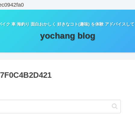
ec0942fa0
バイク 車 海釣り 面白おかしく 好きなコト(趣味) を体験 アドバイスし
yochang blog
47F0C4B2D421