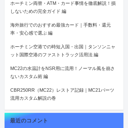
ホーチミン両替・ATM・カード事情を徹底解説！損
しないための完全ガイド 編
海外旅行でのおすすめ最強カード｜手数料・還元
率・安心感で選ぶ 編
ホーチミン空港での時短入国・出国｜タンソンニャ
ット国際空港のファストトラック活用法 編
MC22の水温計をNSR用に流用！ノーマル風を崩さ
ないカスタム術 編
CBR250RR（MC22）レストア記録｜MC21パーツ
流用カスタム解説の巻
最近のコメント