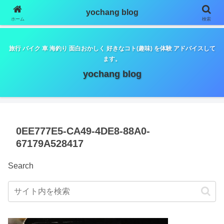
google.com, pub-5798179889932653, DIRECT,
yochang blog
f08c47fec0942fa0
ホーム
検索
旅行 バイク 車 海釣り 面白おかしく 好きなコト(趣味) を体験 アドバイスして
ます。
yochang blog
0EE777E5-CA49-4DE8-88A0-
67179A528417
Search