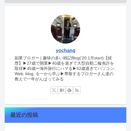
yochang
副業ブロガー | 趣味の多い雑記Blog(‘20.1月start)【経
歴】▶︎27歳で開業▶︎40歳を過ぎて大型自動二輪免許を
取得▶︎45歳〜海外旅行にハマる▶︎52歳過ぎてパソコン,
Web, blog, を一から学ぶ▶︎尊敬するブロガーさん達の
教えで一年がんばってみる
最近の投稿