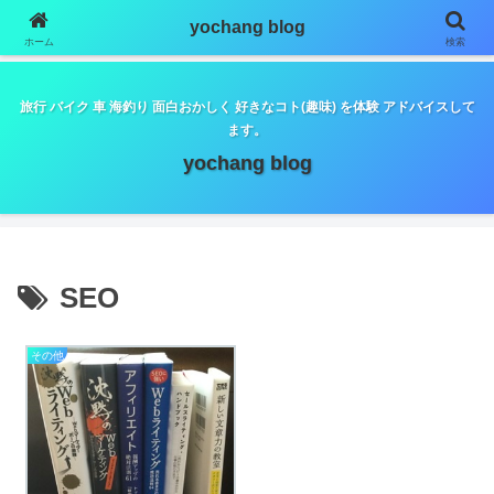
google.com, pub-5798179889932653, DIRECT,
yochang blog
f08c47fec0942fa0
ホーム
検索
旅行 バイク 車 海釣り 面白おかしく 好きなコト(趣味) を体験 アドバイスして
ます。
yochang blog
SEO
その他