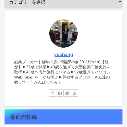
yochang
副業ブロガー | 趣味の多い雑記Blog(‘20.1月start)【経
歴】▶︎27歳で開業▶︎40歳を過ぎて大型自動二輪免許を
取得▶︎45歳〜海外旅行にハマる▶︎52歳過ぎてパソコン,
Web, blog, を一から学ぶ▶︎尊敬するブロガーさん達の
教えで一年がんばってみる
最近の投稿