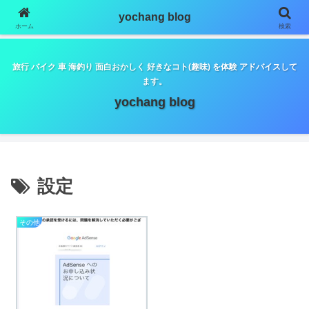
google.com, pub-5798179889932653, DIRECT,
yochang blog
f08c47fec0942fa0
ホーム
検索
旅行 バイク 車 海釣り 面白おかしく 好きなコト(趣味) を体験 アドバイスして
ます。
yochang blog
設定
その他