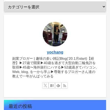
yochang
副業ブロガー | 趣味の多い雑記Blog(‘20.1月start)【経
歴】▶︎27歳で開業▶︎40歳を過ぎて大型自動二輪免許を
取得▶︎45歳〜海外旅行にハマる▶︎52歳過ぎてパソコン,
Web, blog, を一から学ぶ▶︎尊敬するブロガーさん達の
教えで一年がんばってみる
最近の投稿