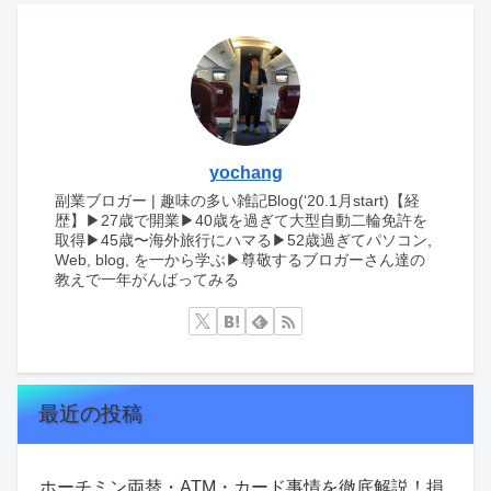
yochang
副業ブロガー | 趣味の多い雑記Blog(‘20.1月start)【経
歴】▶︎27歳で開業▶︎40歳を過ぎて大型自動二輪免許を
取得▶︎45歳〜海外旅行にハマる▶︎52歳過ぎてパソコン,
Web, blog, を一から学ぶ▶︎尊敬するブロガーさん達の
教えで一年がんばってみる
最近の投稿
ホーチミン両替・ATM・カード事情を徹底解説！損