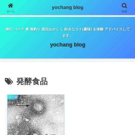
google.com, pub-5798179889932653, DIRECT,
yochang blog
f08c47fec0942fa0
ホーム
検索
旅行 バイク 車 海釣り 面白おかしく 好きなコト(趣味) を体験 アドバイスして
ます。
yochang blog
発酵食品
その他