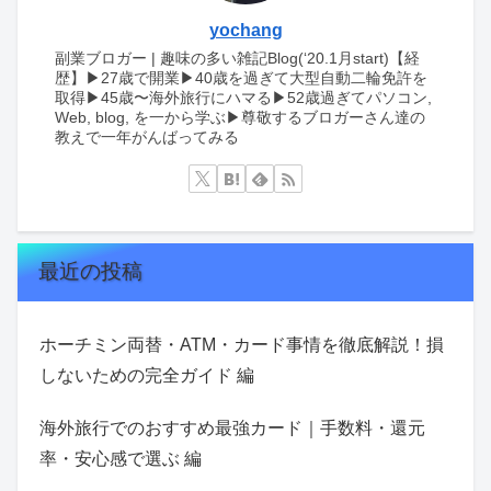
yochang
副業ブロガー | 趣味の多い雑記Blog(‘20.1月start)【経
歴】▶︎27歳で開業▶︎40歳を過ぎて大型自動二輪免許を
取得▶︎45歳〜海外旅行にハマる▶︎52歳過ぎてパソコン,
Web, blog, を一から学ぶ▶︎尊敬するブロガーさん達の
教えで一年がんばってみる
最近の投稿
ホーチミン両替・ATM・カード事情を徹底解説！損
しないための完全ガイド 編
海外旅行でのおすすめ最強カード｜手数料・還元
率・安心感で選ぶ 編