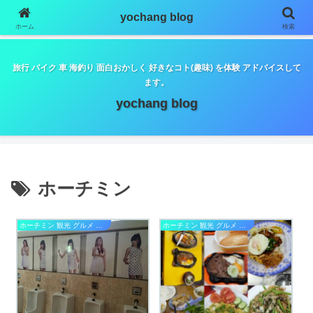
google.com, pub-5798179889932653, DIRECT,
yochang blog
f08c47fec0942fa0
ホーム
検索
旅行 バイク 車 海釣り 面白おかしく 好きなコト(趣味) を体験 アドバイスして
ます。
yochang blog
ホーチミン
ホーチミン 観光 グルメ ショッピング 編
ホーチミン 観光 グルメ ショッピング 編