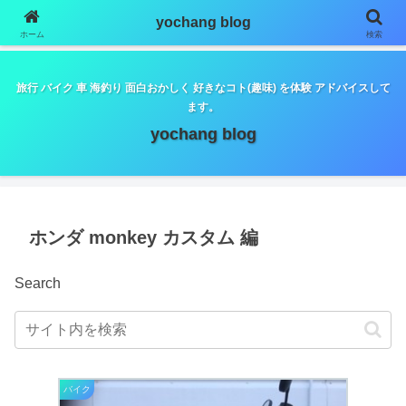
google.com, pub-5798179889932653, DIRECT,
yochang blog
f08c47fec0942fa0
ホーム
検索
旅行 バイク 車 海釣り 面白おかしく 好きなコト(趣味) を体験 アドバイスして
ます。
yochang blog
ホンダ monkey カスタム 編
Search
バイク