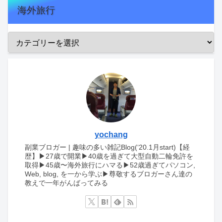
海外旅行
yochang
副業ブロガー | 趣味の多い雑記Blog(‘20.1月start)【経
歴】▶︎27歳で開業▶︎40歳を過ぎて大型自動二輪免許を
取得▶︎45歳〜海外旅行にハマる▶︎52歳過ぎてパソコン,
Web, blog, を一から学ぶ▶︎尊敬するブロガーさん達の
教えで一年がんばってみる