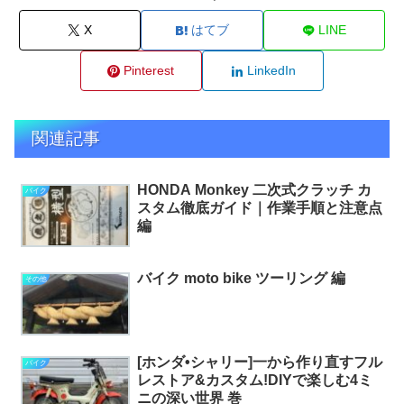
X
はてブ
LINE
Pinterest
LinkedIn
関連記事
HONDA Monkey 二次式クラッチ カ
バイク
スタム徹底ガイド｜作業手順と注意点
編
バイク moto bike ツーリング 編
その他
[ホンダ•シャリー]一から作り直すフル
バイク
レストア&カスタム!DIYで楽しむ4ミ
ニの深い世界 巻