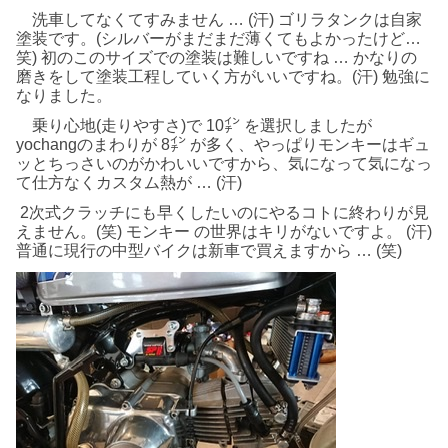
洗車してなくてすみません … (汗) ゴリラタンクは自家
塗装です。(シルバーがまだまだ薄くてもよかったけど…
笑) 初のこのサイズでの塗装は難しいですね … かなりの
磨きをして塗装工程していく方がいいですね。(汗) 勉強に
なりました。
乗り心地(走りやすさ)で 10㌅ を選択しましたが
yochangのまわりが 8㌅ が多く、やっぱりモンキーはギュ
ッとちっさいのがかわいいですから、気になって気になっ
て仕方なくカスタム熱が … (汗)
2次式クラッチにも早くしたいのにやるコトに終わりが見
えません。(笑) モンキー の世界はキリがないですよ。 (汗)
普通に現行の中型バイクは新車で買えますから … (笑)